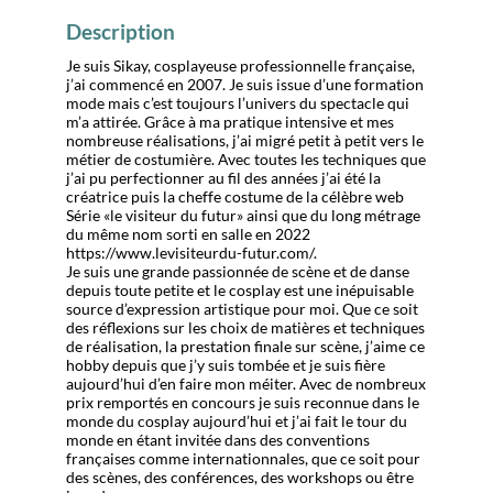
Description
Je suis Sikay, cosplayeuse professionnelle française,
j’ai commencé en 2007. Je suis issue d’une formation
mode mais c’est toujours l’univers du spectacle qui
m’a attirée. Grâce à ma pratique intensive et mes
nombreuse réalisations, j’ai migré petit à petit vers le
métier de costumière. Avec toutes les techniques que
j’ai pu perfectionner au fil des années j’ai été la
créatrice puis la cheffe costume de la célèbre web
Série «le visiteur du futur» ainsi que du long métrage
du même nom sorti en salle en 2022
https://www.levisiteurdu-futur.com/.
Je suis une grande passionnée de scène et de danse
depuis toute petite et le cosplay est une inépuisable
source d’expression artistique pour moi. Que ce soit
des réflexions sur les choix de matières et techniques
de réalisation, la prestation finale sur scène, j’aime ce
hobby depuis que j’y suis tombée et je suis fière
aujourd’hui d’en faire mon méiter. Avec de nombreux
prix remportés en concours je suis reconnue dans le
monde du cosplay aujourd’hui et j’ai fait le tour du
monde en étant invitée dans des conventions
françaises comme internationnales, que ce soit pour
des scènes, des conférences, des workshops ou être