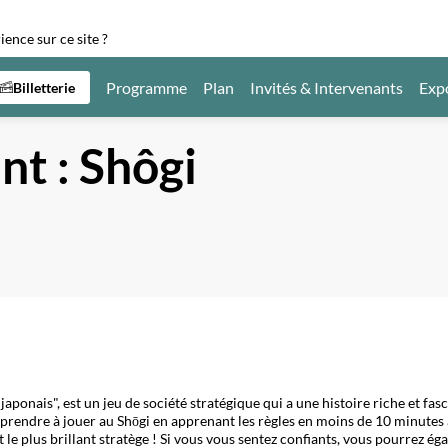
ence sur ce site ?
Programme
Plan
Invités & Intervenants
Exp
Billetterie
nt :
Shôgi
aponais", est un jeu de société stratégique qui a une histoire riche et fas
apprendre à jouer au Shōgi en apprenant les règles en moins de 10 minute
st le plus brillant stratège ! Si vous vous sentez confiants, vous pourrez 