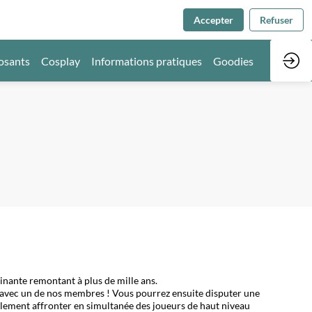
Accepter
Refuser
osants
Cosplay
Informations pratiques
Goodies
cinante remontant à plus de mille ans.
s avec un de nos membres ! Vous pourrez ensuite disputer une
également affronter en simultanée des joueurs de haut niveau