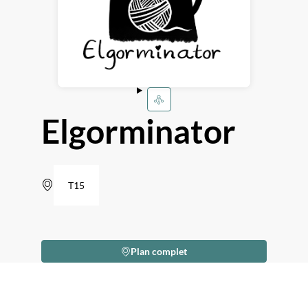
Elgorminator
T15
Plan complet
Description
Je