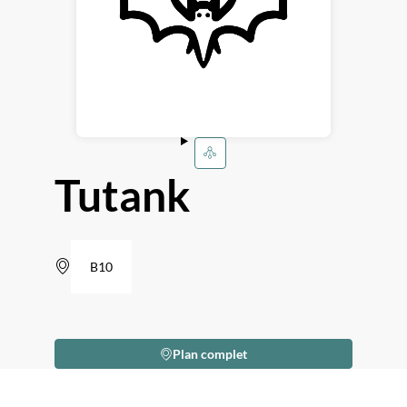
Tutank
B10
Plan complet
Description