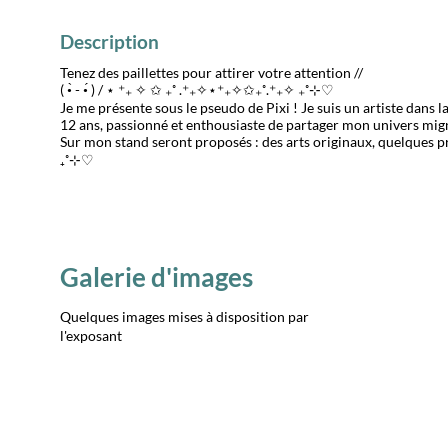
Description
Tenez des paillettes pour attirer votre attention //
( •̀ - •́ ) / ⋆ ⁺₊ ✧ ✩ ₊˚ .⁺₊✧⋆⁺₊✧✩₊˚.⁺₊✧ ₊˚⊹♡
Je me présente sous le pseudo de Pixi ! Je suis un artiste dans
12 ans, passionné et enthousiaste de partager mon univers mig
Sur mon stand seront proposés : des arts originaux, quelques pri
₊˚⊹♡
Galerie d'images
Quelques images mises à disposition par
l'exposant