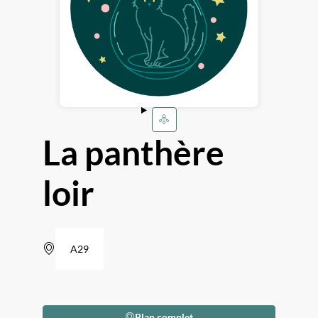
La panthère
loir
A29
Plan complet