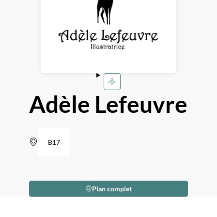
Adèle Lefeuvre
B17
Plan complet
Description