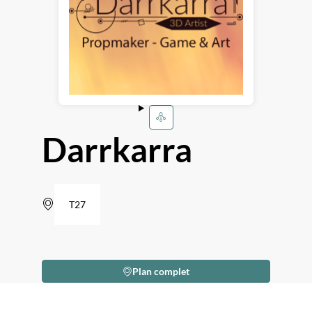
Darrkarra
T27
Plan complet
Description