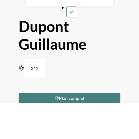
Dupont
Guillaume
X12
Plan complet
Description
Je
m'appelle
Guillaume
Dupont