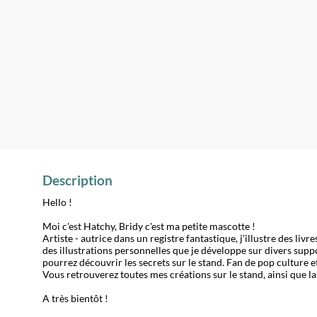
Description
Hello !
Moi c'est Hatchy, Bridy c'est ma petite mascotte !
Artiste - autrice dans un registre fantastique, j'illustre des l
des illustrations personnelles que je développe sur divers supp
pourrez découvrir les secrets sur le stand. Fan de pop culture et
Vous retrouverez toutes mes créations sur le stand, ainsi que l
A très bientôt !