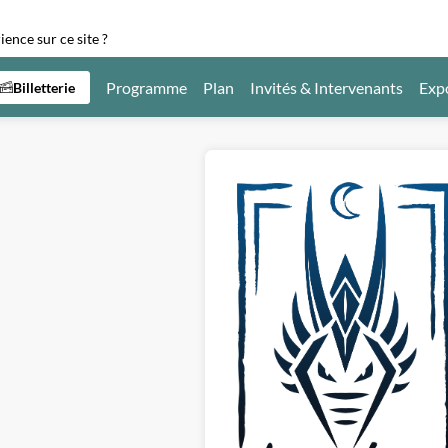
ence sur ce site ?
Programme
Plan
Invités & Intervenants
Exp
Billetterie