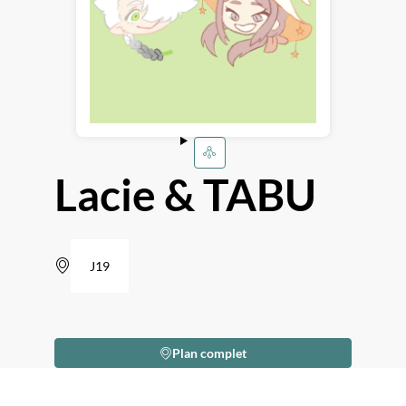
Lacie & TABU
J19
Plan complet
Description