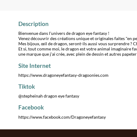
Description
Bienvenue dans l'univers de dragon eye fantasy !
Venez découvrir des créations unique et originales faites "en p
Mes bijoux, œil de dragon, seront-ils aussi vous surprendre ? C
Et si, tout comme moi, le dragon est votre animal imaginaire fav
une marque que j'ai crée, avec plein de dessin et autres papete
Site Internet
https://www.dragoneyefantasy-dragoonies.com
Tiktok
@stepheinah dragon eye fantasy
Facebook
https://www.facebook.com/Dragoneyefantasy