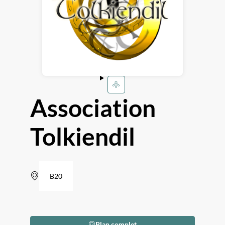
Association
Tolkiendil
B20
Plan complet