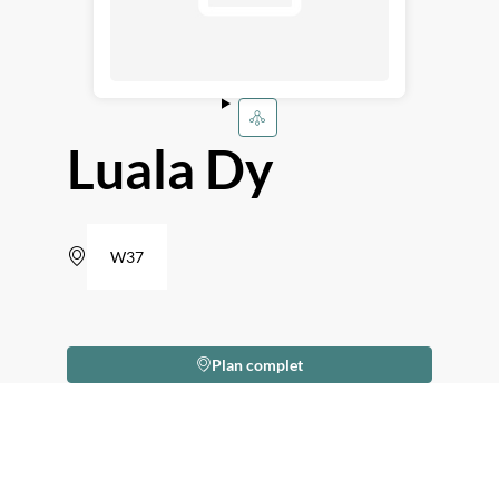
Luala Dy
W37
Plan complet
Description
Je
suis
une