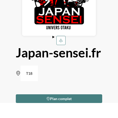
Japan-sensei.fr
T18
Plan complet
Description