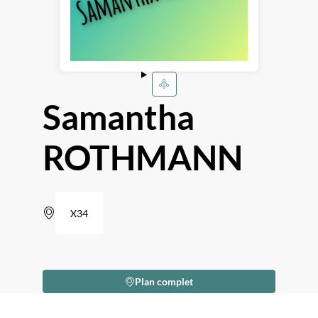
Samantha
ROTHMANN
X34
Plan complet
Description