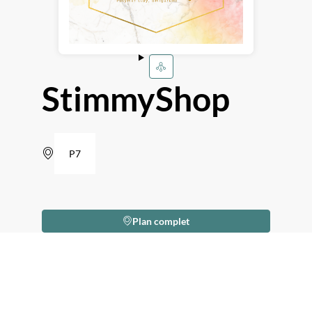
StimmyShop
P7
Plan complet
Description
Bonjour
!
:)