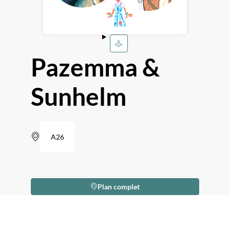
Pazemma &
Sunhelm
A26
Plan complet
Description
Nous