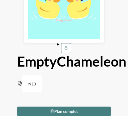
EmptyChameleon
N10
Plan complet
Description